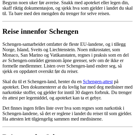
Begynn noen uker før avreise. Snakk med apoteket eller legen din,
skaff riktig dokumentasjon, og sjekk hva som gjelder i landet du skal
til. Ta bare med den mengden du trenger for selve reisen.
Reise innenfor Schengen
Schengen-samarbeidet omfatter de fleste EU-landene, og i tillegg
Norge, Island, Sveits og Liechtenstein. Noen mikrostater, som
Monaco, San Marino og Vatikanstaten, regnes i praksis som en del
av Schengen-området gjennom åpne grenser, selv om de ikke er
formelle medlemmer. Listen over Schengen-land endrer seg, så
sjekk en oppdatert oversikt før du reiser.
Skal du til et Schengen-land, henter du en
Schengen-attest
på
apoteket. Den dokumenterer at du lovlig har med deg medisiner med
narkotiske stoffer, og gjelder for inntil 30 dagers forbruk. Du trenger
én attest per legemiddel, og apoteket kan ta et gebyr.
Det finnes ingen felles liste over hva som regnes som narkotisk i
Schengen-landene, så det er reglene i landet du reiser til som gjelder.
Ha attesten lett tilgjengelig sammen med medisinene.