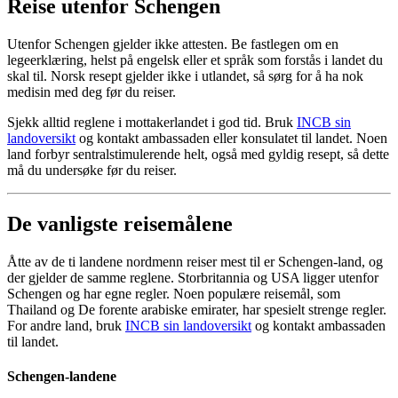
Reise utenfor Schengen
Utenfor Schengen gjelder ikke attesten. Be fastlegen om en
legeerklæring, helst på engelsk eller et språk som forstås i landet du
skal til. Norsk resept gjelder ikke i utlandet, så sørg for å ha nok
medisin med deg før du reiser.
Sjekk alltid reglene i mottakerlandet i god tid. Bruk
INCB sin
landoversikt
og kontakt ambassaden eller konsulatet til landet. Noen
land forbyr sentralstimulerende helt, også med gyldig resept, så dette
må du undersøke før du reiser.
De vanligste reisemålene
Åtte av de ti landene nordmenn reiser mest til er Schengen-land, og
der gjelder de samme reglene. Storbritannia og USA ligger utenfor
Schengen og har egne regler. Noen populære reisemål, som
Thailand og De forente arabiske emirater, har spesielt strenge regler.
For andre land, bruk
INCB sin landoversikt
og kontakt ambassaden
til landet.
Schengen-landene