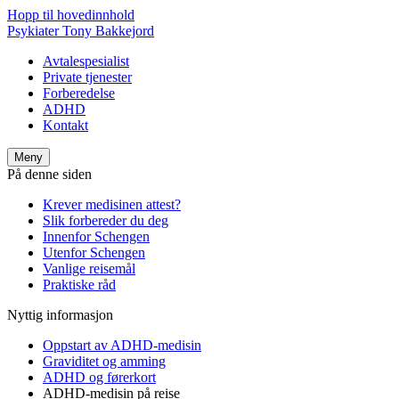
Hopp til hovedinnhold
Psykiater Tony Bakkejord
Avtalespesialist
Private tjenester
Forberedelse
ADHD
Kontakt
Meny
På denne siden
Krever medisinen attest?
Slik forbereder du deg
Innenfor Schengen
Utenfor Schengen
Vanlige reisemål
Praktiske råd
Nyttig informasjon
Oppstart av ADHD-medisin
Graviditet og amming
ADHD og førerkort
ADHD-medisin på reise